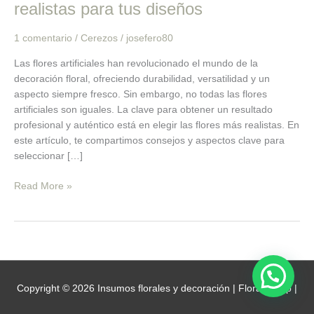
realistas para tus diseños
las
flores
1 comentario
/
Cerezos
/
josefero80
artificiales
más
Las flores artificiales han revolucionado el mundo de la
realistas
decoración floral, ofreciendo durabilidad, versatilidad y un
para
aspecto siempre fresco. Sin embargo, no todas las flores
tus
artificiales son iguales. La clave para obtener un resultado
diseños
profesional y auténtico está en elegir las flores más realistas. En
este artículo, te compartimos consejos y aspectos clave para
seleccionar […]
Read More »
Copyright © 2026
Insumos florales y decoración | FloralGroup
|