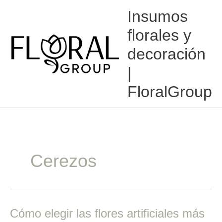
Ir
Insumos
al
contenido
florales y
decoración
|
FloralGroup
Cerezos
Cómo
Cómo elegir las flores artificiales más
elegir