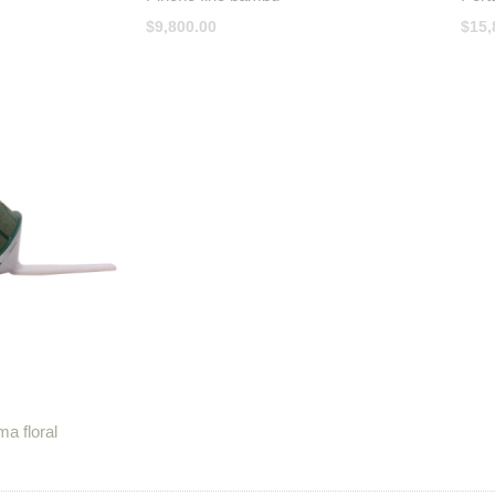
$
9,800.00
$
15,
rice
ange:
4,200.00
hrough
4,800.00
a floral