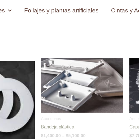
les
Follajes y plantas artificiales
Cintas y A
Price
Price
range:
range:
$4,500.00
$1,400.00
through
through
$15,800.00
$5,100.00
Accesorios
Acce
Bandeja plástica
Cap
$
1,400.00
–
$
5,100.00
$
7,7