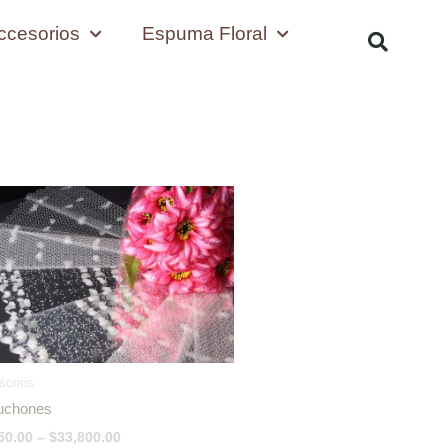
ccesorios
Espuma Floral
Price
range:
$7,750.00
through
$33,800.00
sorios
uchones
50.00
–
$
33,800.00