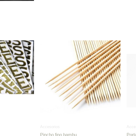
Accesorios
Acce
Pincho fino bambu
Port