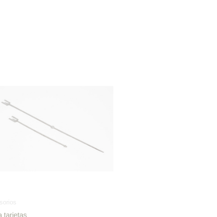
Price
range:
$15,800.00
through
$32,000.00
sorios
a tarjetas