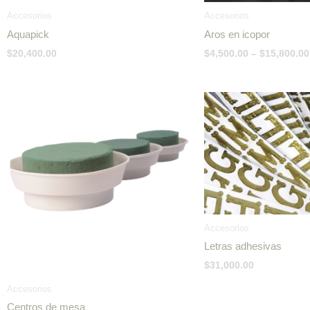
Accesorios
Accesorios
Aquapick
Aros en icopor
$
20,400.00
$
4,500.00
–
$
15,800.00
Price
range:
$20,400.00
through
$24,000.00
Accesorios
Letras adhesivas
$
31,000.00
Accesorios
Centros de mesa