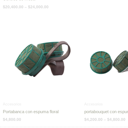
$
20,400.00
–
$
24,000.00
P
r
$
t
$
Accesorios
Accesorios
Portabanca con espuma floral
portabouquet con espum
$
4,800.00
$
4,200.00
–
$
4,800.00