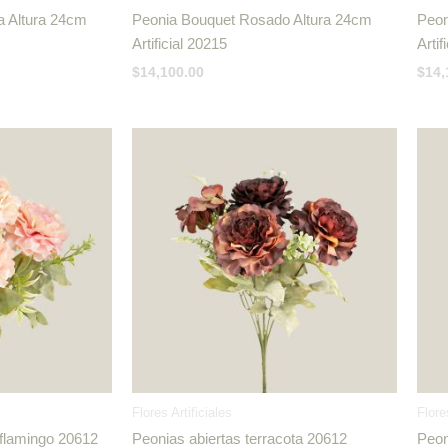
a Altura 24cm
Peonia Bouquet Rosado Altura 24cm
Peon
Artificial 20215
Artif
$
14,100.00
$
14,
Flores Artificiales
Flore
 flamingo 20612
Peonias abiertas terracota 20612
Peon