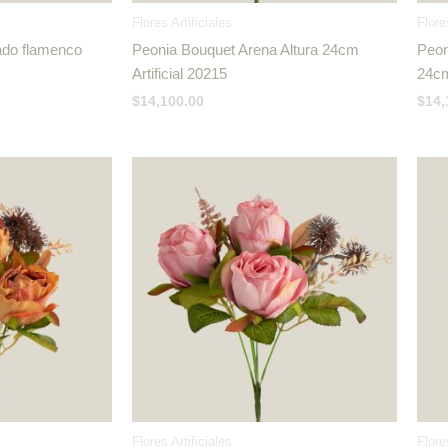
Flores Artificiales
Flore
ado flamenco
Peonia Bouquet Arena Altura 24cm
Peon
Artificial 20215
24cm
$
14,100.00
$
14,
Flores Artificiales
Flore