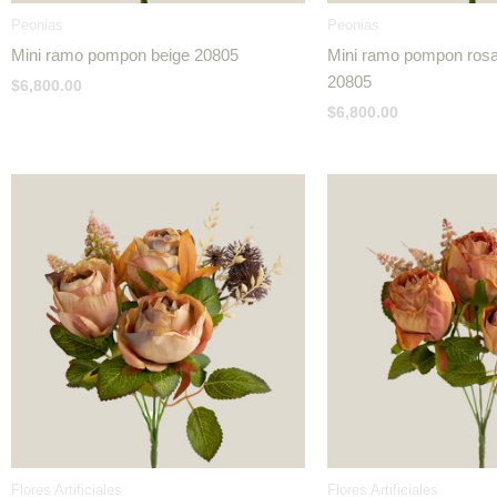
Peonias
Peonias
Mini ramo pompon beige 20805
Mini ramo pompon ros
20805
$
6,800.00
$
6,800.00
Flores Artificiales
Flores Artificiales