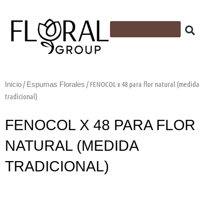
Ir
al
contenido
Flores Artificiales
Follajes y plantas artificiales
Cintas y Accesorios
Espuma Floral
/
/ FENOCOL x 48 para flor natural (medida
Inicio
Espumas Florales
tradicional)
FENOCOL X 48 PARA FLOR
NATURAL (MEDIDA
TRADICIONAL)