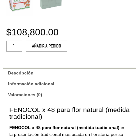
$
108,800.00
FENOCOL
AÑADIR A PEDIDO
x
48
para
flor
Descripción
natural
Información adicional
(medida
tradicional)
Valoraciones (0)
cantidad
FENOCOL x 48 para flor natural (medida
tradicional)
FENOCOL x 48 para flor natural
(medida tradicional)
es
la presentación tradicional más usada en floristería por su