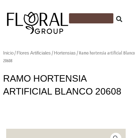
Ir
al
contenido
Flores Artificiales
Follajes y plantas artificiales
Cintas y Accesorios
Espuma Floral
/
/
/ Ramo hortensia artificial Blanco
Inicio
Flores Artificiales
Hortensias
20608
RAMO HORTENSIA
ARTIFICIAL BLANCO 20608