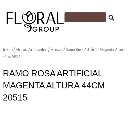
Ir
al
contenido
Flores Artificiales
Follajes y plantas artificiales
Cintas y Accesorios
Espuma Floral
/
/
/ Ramo Rosa Artificial Magenta Altura
Inicio
Flores Artificiales
Rosas
44cm 20515
RAMO ROSA ARTIFICIAL
MAGENTA ALTURA 44CM
20515