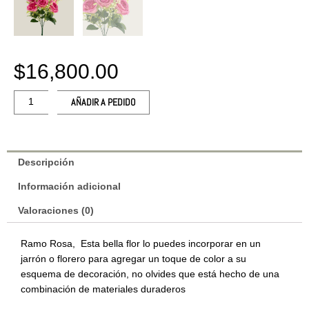
$
16,800.00
Ramo
AÑADIR A PEDIDO
Rosa
Artificial
Magenta
Altura
Descripción
44cm
Información adicional
20515
cantidad
Valoraciones (0)
Ramo Rosa, Esta bella flor lo puedes incorporar en un
jarrón o florero para agregar un toque de color a su
esquema de decoración, no olvides que está hecho de una
combinación de materiales duraderos