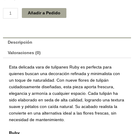
Tulipan
Añadir a Pedido
x9
Ruby
20758
cantidad
Descripción
Valoraciones (0)
Esta delicada vara de tulipanes Ruby es perfecta para
quienes buscan una decoración refinada y minimalista con
un toque de naturalidad. Con nueve flores de tulipán
cuidadosamente diseñadas, esta pieza aporta frescura,
elegancia y armonía a cualquier espacio. Cada tulipán ha
sido elaborado en seda de alta calidad, logrando una textura
suave y pétalos con caída natural. Su acabado realista la
convierte en una alternativa ideal a las flores frescas, sin
necesidad de mantenimiento.
Ruby