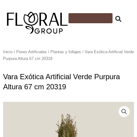
Ir
al
contenido
Flores Artificiales
Follajes y plantas artificiales
Cintas y Accesorios
Espuma Floral
Inicio
/
Flores Artificiales
/
Plantas y follajes
/ Vara Exótica Artificial Verde
Purpura Altura 67 cm 20319
Vara Exótica Artificial Verde Purpura
Altura 67 cm 20319