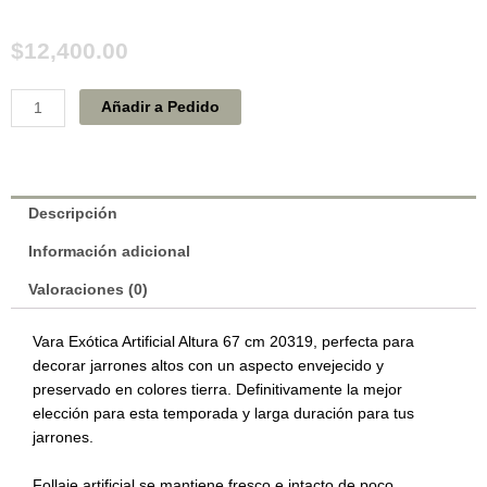
$
12,400.00
Vara
Añadir a Pedido
Exótica
Artificial
Verde
Purpura
Descripción
Altura
67
Información adicional
cm
Valoraciones (0)
20319
cantidad
Vara Exótica Artificial Altura 67 cm 20319, perfecta para
decorar jarrones altos con un aspecto envejecido y
preservado en colores tierra. Definitivamente la mejor
elección para esta temporada y larga duración para tus
jarrones.
Follaje artificial se mantiene fresco e intacto de poco