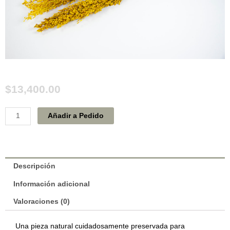
$
13,400.00
Zorgo
Añadir a Pedido
preservado
ocre
20821
cantidad
Descripción
Información adicional
Valoraciones (0)
Una pieza natural cuidadosamente preservada para