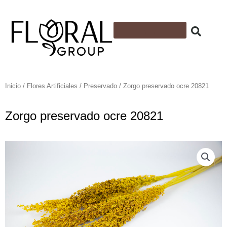
Ir
al
contenido
Flores Artificiales
Follajes y plantas artificiales
Cintas y Accesorios
Espuma Floral
Inicio
/
Flores Artificiales
/
Preservado
/ Zorgo preservado ocre 20821
Zorgo preservado ocre 20821